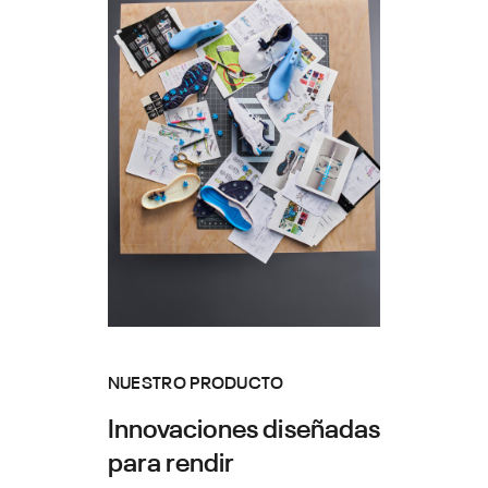
Armour
Carreras en
os
Juntos 
Únete a no
NUESTRO PRODUCTO
Innovaciones diseñadas
para rendir