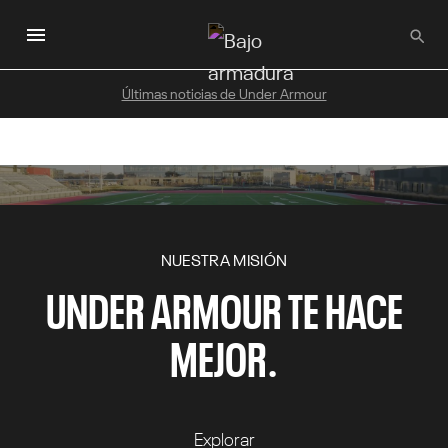
Saltar
al
contenido
principal
Últimas noticias de Under Armour
NUESTRA MISIÓN
UNDER ARMOUR TE HACE
MEJOR.
Explorar