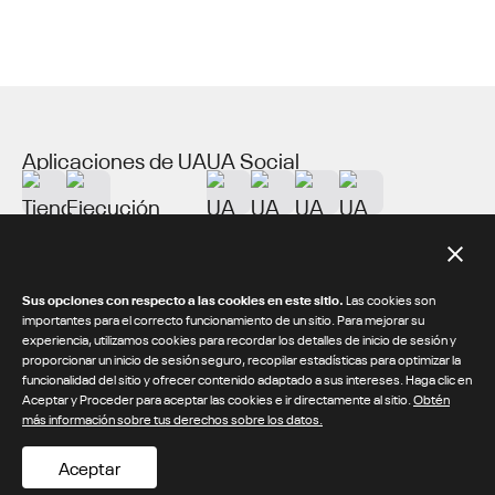
Aplicaciones de UA
UA Social
Acerca de UA
Recursos adicionales
Sus opciones con respecto a las cookies en este sitio.
Las cookies son
importantes para el correcto funcionamiento de un sitio. Para mejorar su
experiencia, utilizamos cookies para recordar los detalles de inicio de sesión y
proporcionar un inicio de sesión seguro, recopilar estadísticas para optimizar la
© 2026 Under Armour® Inc.
funcionalidad del sitio y ofrecer contenido adaptado a sus intereses. Haga clic en
Aceptar y Proceder para aceptar las cookies e ir directamente al sitio.
Obtén
/
/
Política de privacidad
Términos y condiciones
más información sobre tus derechos sobre los datos.
Ley de Cadenas de Suministro de CA
Aceptar