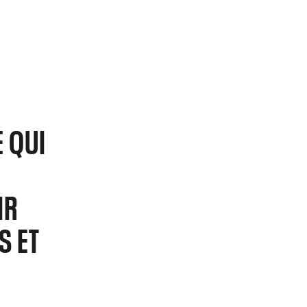
E
E QUI
E
IR
S ET