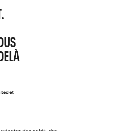
.
NOUS
DELÀ
ited et
et adopter des habitudes