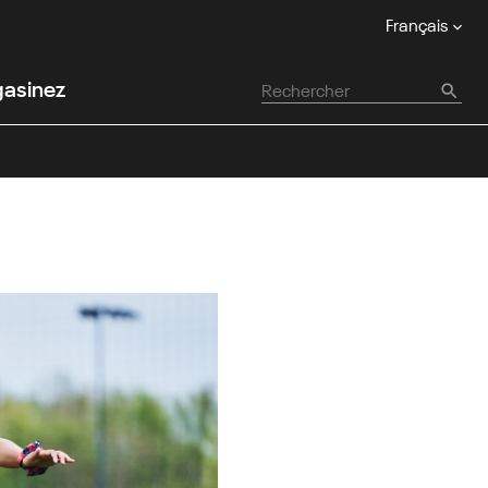
Français
asinez