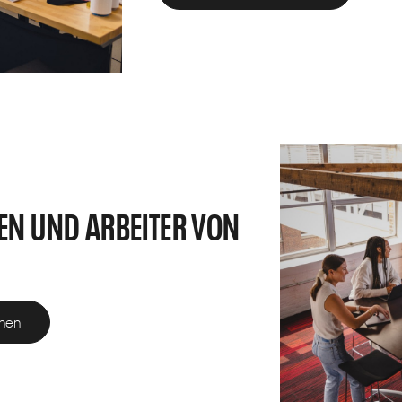
EN UND ARBEITER VON
onen