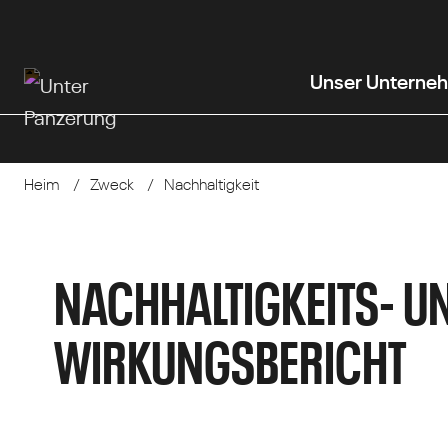
Zum
Hauptinhalt
wechseln
Unser Unterne
Heim
Zweck
Nachhaltigkeit
NACHHALTIGKEITS- U
WIRKUNGSBERICHT