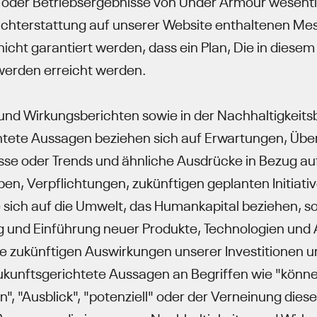
 oder Betriebsergebnisse von Under Armour wesentlic
ichterstattung auf unserer Website enthaltenen Mes
ht garantiert werden, dass ein Plan, Die in diesem B
werden erreicht werden.
und Wirkungsberichten sowie in der Nachhaltigkeitsb
chtete Aussagen beziehen sich auf Erwartungen, Ü
sse oder Trends und ähnliche Ausdrücke in Bezug au
ben, Verpflichtungen, zukünftigen geplanten Initiat
e sich auf die Umwelt, das Humankapital beziehen, so
g und Einführung neuer Produkte, Technologien und
 zukünftigen Auswirkungen unserer Investitionen un
zukunftsgerichtete Aussagen an Begriffen wie "können"
n", "Ausblick", "potenziell" oder der Verneinung dies