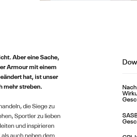
nicht. Aber eine Sache,
Dow
der Armour mit einem
eändert hat, ist unser
ch mehr streben.
Nachh
Wirku
Gesc
handeln, die Siege zu
SASB-
ehen, Sportler zu lieben
Gesc
iten und inspirieren
f als auch neben dem
GRI-I