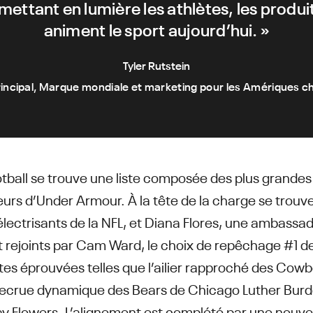
, mettant en lumière les athlètes, les produit
animent le sport aujourd’hui. »
Tyler Rutstein
rincipal, Marque mondiale et marketing pour les Amériques 
ball se trouve une liste composée des plus grandes
urs d’Under Armour. À la tête de la charge se trouven
électrisants de la NFL, et Diana Flores, une ambassa
ont rejoints par Cam Ward, le choix de repêchage #1 d
tes éprouvées telles que l’ailier rapproché des Cowb
recrue dynamique des Bears de Chicago Luther Burden
y Flowers. L’alignement est complété par une nouve