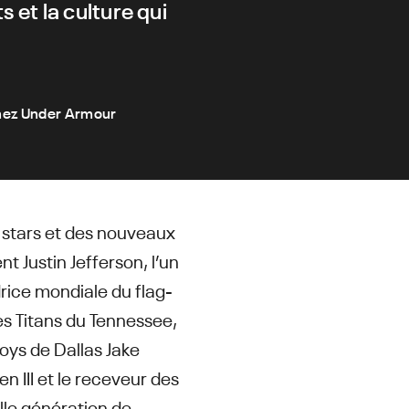
s et la culture qui
chez Under Armour
 stars et des nouveaux
t Justin Jefferson, l’un
drice mondiale du flag-
es Titans du Tennessee,
oys de Dallas Jake
 III et le receveur des
lle génération de