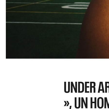
UNDER AR
», UN HO