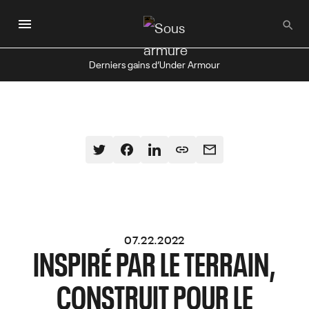
Passer
au
contenu
principal
Derniers gains d’Under Armour
07.22.2022
INSPIRÉ PAR LE TERRAIN,
CONSTRUIT POUR LE