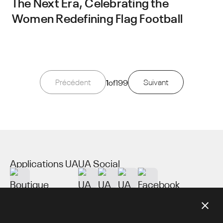
The Next Era, Celebrating the
Women Redefining Flag Football
Précédent
1
of
199
Suivant
Applications UA
UA Social
À propos de UA