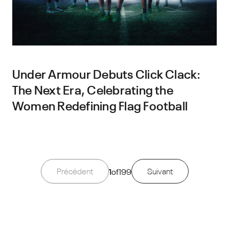
Under Armour Debuts Click Clack:
The Next Era, Celebrating the
Women Redefining Flag Football
Précédent
1
of
199
Suivant