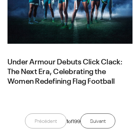
Under Armour Debuts Click Clack:
The Next Era, Celebrating the
Women Redefining Flag Football
Précédent
1
of
199
Suivant