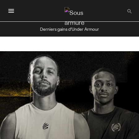
Passer
au
contenu
principal
Derniers gains d’Under Armour