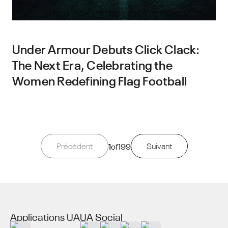
Under Armour Debuts Click Clack:
The Next Era, Celebrating the
Women Redefining Flag Football
Précédent
1
of
199
Suivant
Applications UA
UA Social