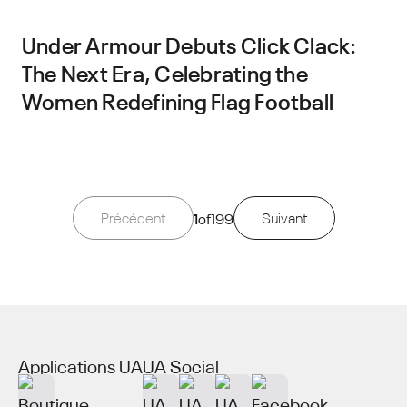
Under Armour Debuts Click Clack:
The Next Era, Celebrating the
Women Redefining Flag Football
Précédent
1
of
199
Suivant
Applications UA
UA Social