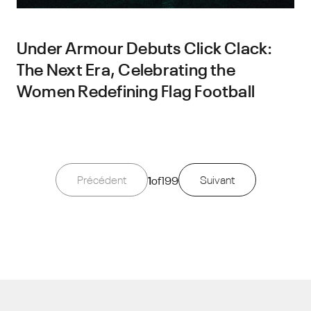
Under Armour Debuts Click Clack:
The Next Era, Celebrating the
Women Redefining Flag Football
Précédent
1
of
199
Suivant