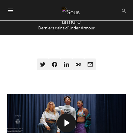
Passer
au
contenu
principal
Derniers gains d’Under Armour