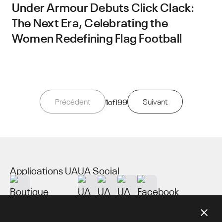
Under Armour Debuts Click Clack:
The Next Era, Celebrating the
Women Redefining Flag Football
Précédent
1
of
199
Suivant
Applications UA
UA Social
À propos de UA