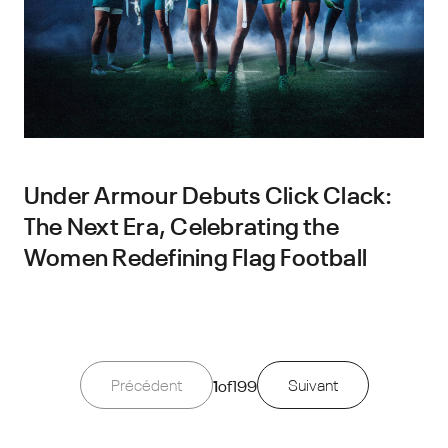
Under Armour Debuts Click Clack:
The Next Era, Celebrating the
Women Redefining Flag Football
Précédent
1
of
199
Suivant