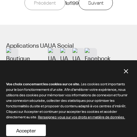
Précédent
1
of
199
Suivant
Applications UA
UA Social
À propos de UA
Ressources supplémentaires
Vos choix concernant les cookies sur ce site.
Les cookies sont importants
pour le bon fonctionnement d’un site. Afin d’améliorer votre expérience, nous
utilisons des cookies pour mémoriser vos informations de connexion et fournir
une connexion sécurisée, collecter des statistiques pour optimiser les
© 2026 Under Armour® Inc.
fonctionnalités du site et proposer du contenu adapté à vos centres d’intérêt.
Cliquez sur Accepter et continuer pour accepter les cookies et accéder
/
/
Politique de Confidentialité
Conditions Générales
directement au site.
Renseignez-vous sur vos droits en matière de données.
Loi sur les chaînes d’approvisionnement de Californie
Accepter