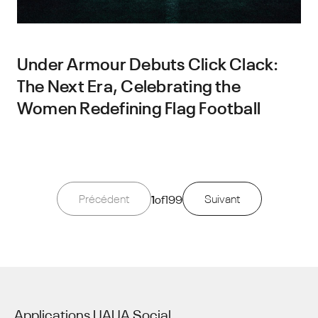
Under Armour Debuts Click Clack:
The Next Era, Celebrating the
Women Redefining Flag Football
Précédent
1
of
199
Suivant
Applications UA
UA Social