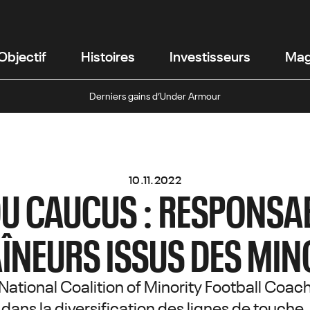
Objectif
Histoires
Investisseurs
Mag
Derniers gains d’Under Armour
10.11.2022
U CAUCUS : RESPONSAB
ÎNEURS ISSUS DES MIN
National Coalition of Minority Football Coac
dans la diversification des lignes de touche.