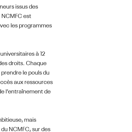
îneurs issus des
 du NCMFC est
avec les programmes
niversitaires à 12
 des droits. Chaque
à prendre le pouls du
 accès aux ressources
 de l’entraînement de
ambitieuse, mais
et du NCMFC, sur des