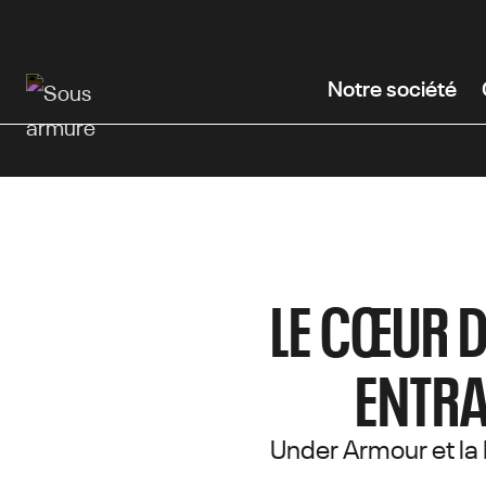
Passer
au
contenu
Notre société
principal
LE CŒUR D
ENTRA
Under Armour et la 