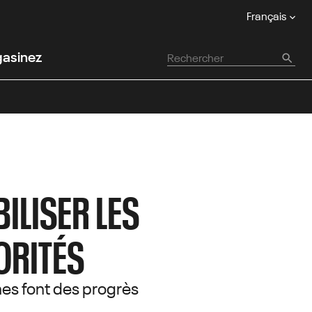
Français
asinez
ILISER LES
ORITÉS
hes font des progrès