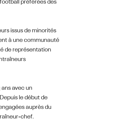
 football préférées des
eurs issus de minorités
ennent à une communauté
ité de représentation
entraîneurs
q ans avec un
 Depuis le début de
t engagées auprès du
raîneur-chef.