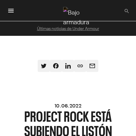
Saltar
al
contenido
principal
Últimas noticias de Under Armour
10.06.2022
PROJECT ROCK ESTÁ
SUBIENDO EL LISTÓN