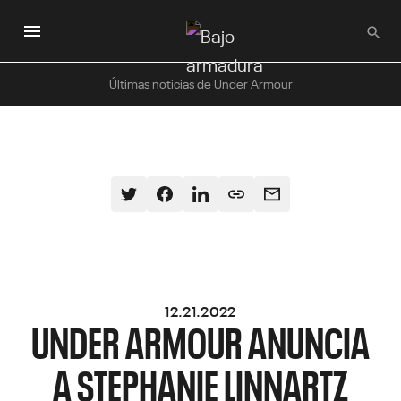
Saltar
al
contenido
principal
Últimas noticias de Under Armour
12.21.2022
UNDER ARMOUR ANUNCIA
A STEPHANIE LINNARTZ