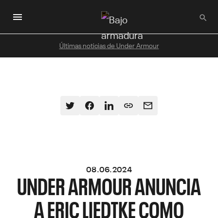
Saltar
al
contenido
principal
Últimas noticias de Under Armour
08.06.2024
UNDER ARMOUR ANUNCIA
A ERIC LIEDTKE COMO