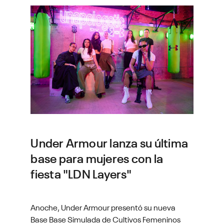
Gua
Under Armour lanza su última
Arm
base para mujeres con la
fut
fiesta "LDN Layers"
fus
com
Anoche, Under Armour presentó su nueva
exp
Base Base Simulada de Cultivos Femeninos