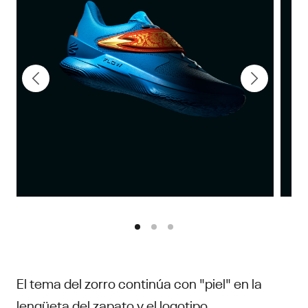
El tema del zorro continúa con "piel" en la
lengüeta del zapato y el logotipo