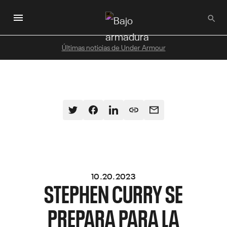
Saltar
al
contenido
principal
Últimas noticias de Under Armour
10.20.2023
STEPHEN CURRY SE
PREPARA PARA LA