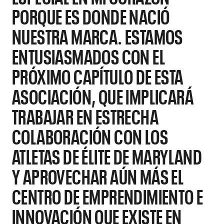
Foto 
PORQUE ES DONDE NACIÓ
NUESTRA MARCA. ESTAMOS
ENTUSIASMADOS CON EL
PRÓXIMO CAPÍTULO DE ESTA
ASOCIACIÓN, QUE IMPLICARÁ
TRABAJAR EN ESTRECHA
COLABORACIÓN CON LOS
ATLETAS DE ÉLITE DE MARYLAND
Y APROVECHAR AÚN MÁS EL
CENTRO DE EMPRENDIMIENTO E
INNOVACIÓN QUE EXISTE EN