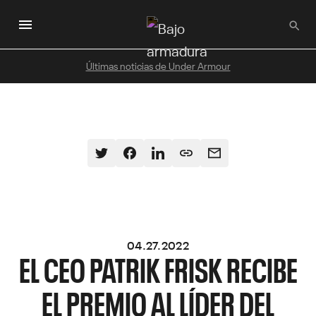
Saltar
al
contenido
principal
Últimas noticias de Under Armour
04.27.2022
EL CEO PATRIK FRISK RECIBE
EL PREMIO AL LÍDER DEL