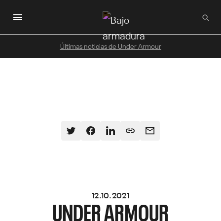
Saltar
al
contenido
principal
Últimas noticias de Under Armour
12.10.2021
UNDER ARMOUR