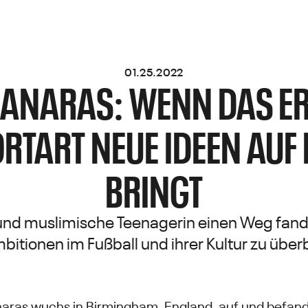
01.25.2022
BANARAS: WENN DAS E
ORTART NEUE IDEEN AUF 
BRINGT
 und muslimische Teenagerin einen Weg fand,
bitionen im Fußball und ihrer Kultur zu übe
anaras wuchs in Birmingham, England, auf und befan