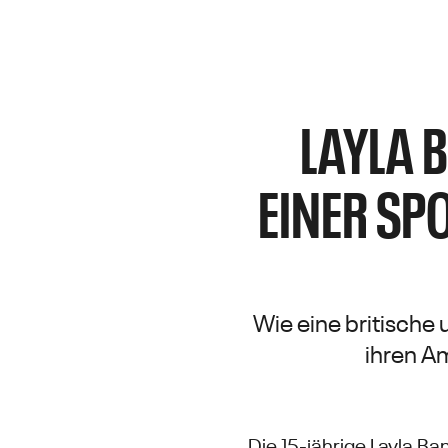
LAYLA 
EINER SP
Wie eine britische
ihren Am
Die 15-jährige Layla B