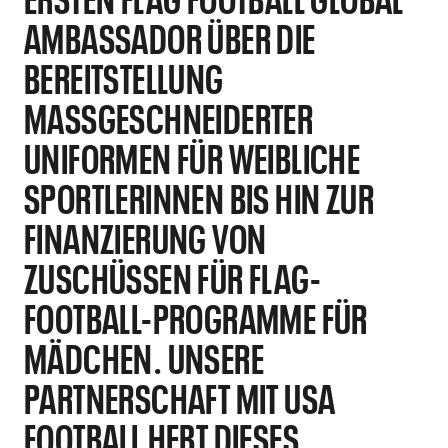
MBASSADOR ÜBER DIE B
EREITSTELLUNG M
ASSGESCHNEIDERTER UN
IFORMEN FÜR WEIBLICHE SP
ORTLERINNEN BIS HIN ZUR FI
NANZIERUNG VON ZU
SCHÜSSEN FÜR FLAG-FO
OTBALL-PROGRAMME FÜR MÄ
DCHEN. UNSERE PA
RTNERSCHAFT MIT USA FO
OTBALL HEBT DIESES EN