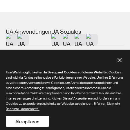
UA Anwendungen
UA Soziales
Über UA
Zusätzliche Ressourcen
Ihre Wahlmöglichkeiten in Bezug auf Cookies auf dieser Website.
Cookies
sind wichtig für das reibungslose Funktionieren einer Website. Um Ihre Erfahrung
zu verbessern, verwenden wir Cookies, um Anmeldedaten zu speichern und
© 2026 Under Armour® Inc.
eine sichere Anmeldung zu ermöglichen, Statistiken zu sammeln, um die
Funktionalität der Website zu optimieren und Inhalte bereitzustellen, die auf Ihre
/
Datenschutzrichtlinie
Interessen zugeschnitten sind. Klicken Sie auf Akzeptieren und fortfahren, um
Cookies zu akzeptieren und direkt zur Website zu gelangen.
Erfahren Sie mehr
/
Allgemeine Geschäftsbedingungen
über Ihre Datenrechte.
CA Lieferkettengesetz
Akzeptieren