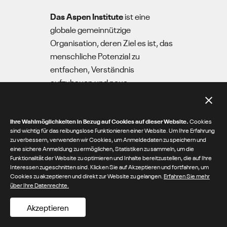
Das
Aspen Institute
ist eine
globale gemeinnützige
Organisation, deren Ziel es ist, das
menschliche Potenzial zu
entfachen, Verständnis
aufzubauen und neue
Möglichkeiten für eine bessere
Welt zu schaffen. Das 1949
gegründete Institut treibt den
Ihre Wahlmöglichkeiten in Bezug auf Cookies auf dieser Website.
Cookies
sind wichtig für das reibungslose Funktionieren einer Website. Um Ihre Erfahrung
Wandel durch Dialog, Führung und
zu verbessern, verwenden wir Cookies, um Anmeldedaten zu speichern und
Handeln voran, um die größten
eine sichere Anmeldung zu ermöglichen, Statistiken zu sammeln, um die
Funktionalität der Website zu optimieren und Inhalte bereitzustellen, die auf Ihre
Herausforderungen der
Interessen zugeschnitten sind. Klicken Sie auf Akzeptieren und fortfahren, um
Gesellschaft zu lösen. Die
Cookies zu akzeptieren und direkt zur Website zu gelangen.
Erfahren Sie mehr
über Ihre Datenrechte.
Hauptinitiative des Aspen Institute
Sports & Society Program ist
Akzeptieren
Project Play, das Erkenntnisse,
Ideen und Möglichkeiten