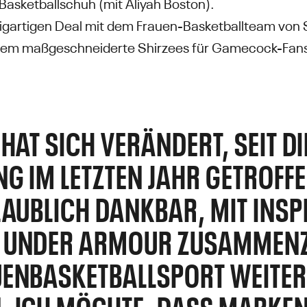
asketballschuh (mit Aliyah Boston).
zigartigen Deal mit dem Frauen-Basketballteam von 
dem maßgeschneiderte Shirzees für Gamecock-Fans 
HAT SICH VERÄNDERT, SEIT DIE
G IM LETZTEN JAHR GETROFF
LAUBLICH DANKBAR, MIT INSP
 UNDER ARMOUR ZUSAMMENZ
UENBASKETBALLSPORT WEITER
 ICH MÖCHTE, DASS MARKEN 