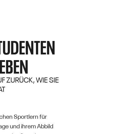
TUDENTEN
GEBEN
F ZURÜCK, WIE SIE
AT
chen Sportlern für
age und ihrem Abbild