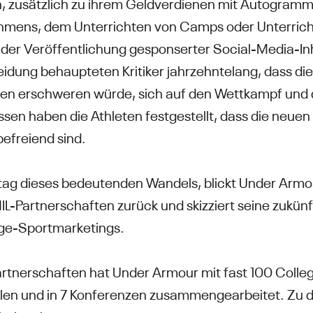
ren, zusätzlich zu ihrem Geldverdienen mit Autogra
hmens, dem Unterrichten von Camps oder Unterricht
r Veröffentlichung gesponserter Social-Media-Inha
dung behaupteten Kritiker jahrzehntelang, dass di
nen erschweren würde, sich auf den Wettkampf und 
sen haben die Athleten festgestellt, dass die neuen
befreiend sind.
stag dieses bedeutenden Wandels, blickt Under Armo
NIL-Partnerschaften zurück und skizziert seine zukünf
ge-Sportmarketings.
Partnerschaften hat Under Armour mit fast 100 Colleg
ulen und in 7 Konferenzen zusammengearbeitet. Zu 