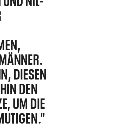
R
MEN,
 MÄNNER.
N, DIESEN
RHIN DEN
E, UM DIE
MUTIGEN."