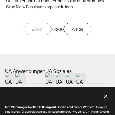
Gestern Abend hat Under Armour seine neue Women's
Crop Mock Baselayer vorgestellt, inde...
Zurück
1
of
200
Weiter
UA Anwendungen
UA Soziales
Über UA
Zusätzliche Ressourcen
Ihre Wahlmöglichkeiten in Bezug auf Cookies auf dieser Website.
Cookies
sind wichtig für das reibungslose Funktionieren einer Website. Um Ihre Erfahrung